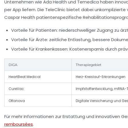
Unternehmen wie Ada Health und Temedica haben innovative
per App liefern. Die TeleClinic bietet dabei unkompliziert
Caspar Health patientenspezifische Rehabilitationsprogr
Vorteile für Patienten:
niederschwelliger Zugang zu ärzt
Vorteile für Ärzte:
zeitliche Entlastung, bessere Dokum
Vorteile für Krankenkassen:
Kostenersparnis durch prä
DiGA
Therapiegebiet
HeartBeat Medical
Herz-Kreislauf-Erkrankungen
CureVac
Impfstoffentwicklung, mRNA-
Ottonova
Digitale Versicherung und Ge
Für mehr Informationen zur Erstattung und innovativen G
remboursées
.