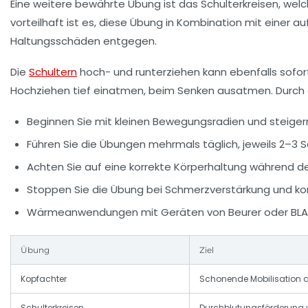
Eine weitere bewährte Übung ist das
Schulterkreisen
, wel
vorteilhaft ist es, diese Übung in Kombination mit einer 
Haltungsschäden entgegen.
Die
Schultern
hoch- und runterziehen
kann ebenfalls sofor
Hochziehen tief einatmen, beim Senken ausatmen. Durch
Beginnen Sie mit kleinen Bewegungsradien und steigern
Führen Sie die Übungen mehrmals täglich, jeweils 2–3 
Achten Sie auf eine korrekte Körperhaltung während d
Stoppen Sie die Übung bei Schmerzverstärkung und kons
Wärmeanwendungen mit Geräten von Beurer oder BLACK
Übung
Ziel
Kopfachter
Schonende Mobilisation 
Schulterkreisen
Durchblutungsförderung 