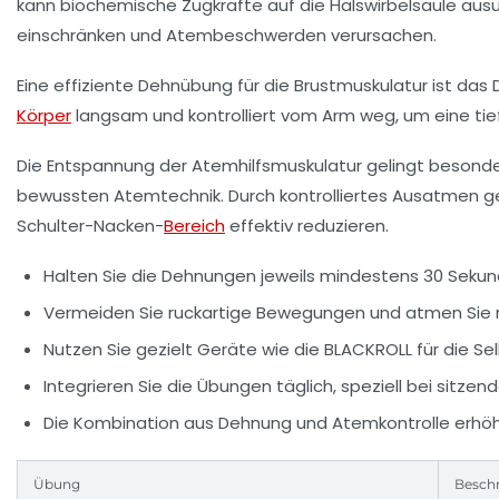
kann biochemische Zugkräfte auf die Halswirbelsäule au
einschränken und Atembeschwerden verursachen.
Eine effiziente Dehnübung für die Brustmuskulatur ist 
Körper
langsam und kontrolliert vom Arm weg, um eine t
Die
Entspannung der Atemhilfsmuskulatur
gelingt besonde
bewussten Atemtechnik. Durch kontrolliertes Ausatmen g
Schulter-Nacken-
Bereich
effektiv reduzieren.
Halten Sie die Dehnungen jeweils mindestens 30 Sekund
Vermeiden Sie ruckartige Bewegungen und atmen Sie r
Nutzen Sie gezielt Geräte wie die BLACKROLL für die S
Integrieren Sie die Übungen täglich, speziell bei sitzend
Die Kombination aus Dehnung und Atemkontrolle erhöh
Übung
Besch