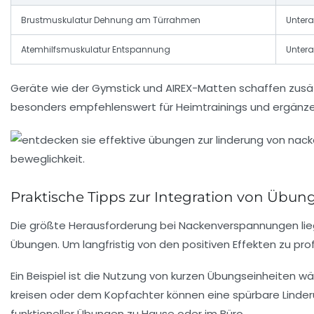
Brustmuskulatur Dehnung am Türrahmen
Unter
Atemhilfsmuskulatur Entspannung
Unter
Geräte wie der
Gymstick
und
AIREX
-Matten schaffen zusätz
besonders empfehlenswert für Heimtrainings und ergän
Praktische Tipps zur Integration von Üb
Die größte Herausforderung bei Nackenverspannungen liegt
Übungen. Um langfristig von den positiven Effekten zu profi
Ein Beispiel ist die Nutzung von kurzen Übungseinheiten 
kreisen oder dem Kopfachter können eine spürbare Linde
funktioneller Übungen zu Hause oder im Büro.