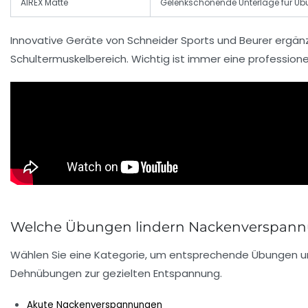
AIREX Matte
Gelenkschonende Unterlage für Ü
Innovative Geräte von
Schneider Sports
und
Beurer
ergänz
Schultermuskelbereich. Wichtig ist immer eine professione
Welche Übungen lindern Nackenverspann
Wählen Sie eine Kategorie, um entsprechende Übungen und
Dehnübungen zur gezielten Entspannung.
Akute Nackenverspannungen