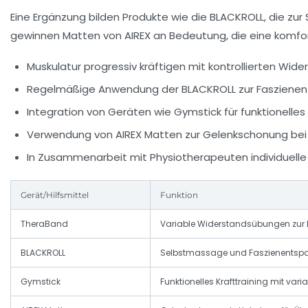
Eine Ergänzung bilden Produkte wie die
BLACKROLL
, die zu
gewinnen Matten von
AIREX
an Bedeutung, die eine komfor
Muskulatur progressiv kräftigen mit kontrollierten Wid
Regelmäßige Anwendung der BLACKROLL zur Faszienen
Integration von Geräten wie Gymstick für funktionelles 
Verwendung von AIREX Matten zur Gelenkschonung be
In Zusammenarbeit mit Physiotherapeuten individuelle 
Gerät/Hilfsmittel
Funktion
TheraBand
Variable Widerstandsübungen zur 
BLACKROLL
Selbstmassage und Faszienents
Gymstick
Funktionelles Krafttraining mit var