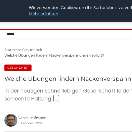
Wir verwenden Cookies, um Ihr Surferlebnis zu ver
BUSSICHARLY
Mehr erfahren
Startseite
Gesundheit
Welche Übungen lindern Nackenverspannungen sofort?
GESUNDHEIT
Welche Übungen lindern Nackenverspann
In der heutigen schnelllebigen Gesellschaft lei
schlechte Haltung […]
Daniel Hofmann
8. Oktober 2025