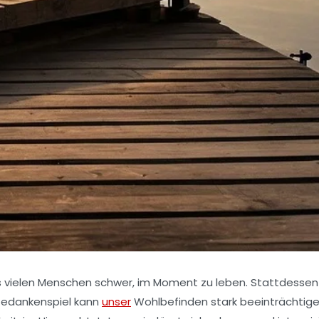
t es vielen Menschen schwer, im Moment zu leben. Stattdessen
 Gedankenspiel kann
unser
Wohlbefinden stark beeinträchtige