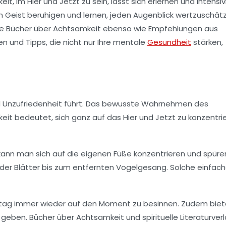
t, im Hier und Jetzt zu sein, lässt sich erlernen und intensiv
Geist beruhigen und lernen, jeden Augenblick wertzuschät
de Bücher über Achtsamkeit ebenso wie Empfehlungen aus
n und Tipps, die nicht nur Ihre mentale
Gesundheit
stärken,
nd Unzufriedenheit führt. Das bewusste Wahrnehmen des
eit bedeutet, sich ganz auf das Hier und Jetzt zu konzentrie
kann man sich auf die eigenen Füße konzentrieren und spüren
er Blätter bis zum entfernten Vogelgesang. Solche einfac
Alltag immer wieder auf den Moment zu besinnen. Zudem bie
geben. Bücher über Achtsamkeit und spirituelle Literaturver