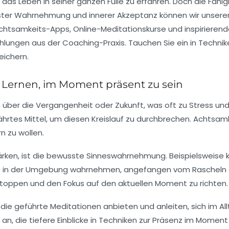
as Leben in seiner ganzen Fülle zu erfahren. Doch die Fähigkei
ter Wahrnehmung und innerer Akzeptanz können wir unseren 
htsamkeits-Apps, Online-Meditationskurse und inspirieren
lungen aus der Coaching-Praxis. Tauchen Sie ein in Technike
eichern.
 Lernen, im Moment präsent zu sein
 über die Vergangenheit oder Zukunft, was oft zu Stress u
ährtes Mittel, um diesen Kreislauf zu durchbrechen. Achtsamk
 zu wollen.
ärken, ist die bewusste Sinneswahrnehmung. Beispielsweise 
e in der Umgebung wahrnehmen, angefangen vom Rascheln d
toppen und den Fokus auf den aktuellen Moment zu richten.
ie geführte Meditationen anbieten und anleiten, sich im 
n, die tiefere Einblicke in Techniken zur Präsenz im Moment 