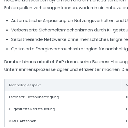
Fehlerquellen vorhersagen können, wodurch ein nahezu ausf
Automatische Anpassung an Nutzungsverhalten und
Verbesserte Sicherheitsmechanismen durch KI-geste
Selbstheilende Netzwerke ohne menschliches Eingreif
Optimierte Energieverbrauchsstrategien für nachhalti
Darüber hinaus arbeitet SAP daran, seine Business-Lösun
Unternehmensprozesse agiler und effizienter machen. Dies
Technologieaspekt
V
Terahertz-Datenübertragung
B
KI-gestützte Netzsteuerung
E
MIMO-Antennen
O