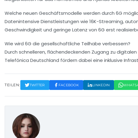
Welche neuen Geschäftsmodelle werden durch 6G mögli
Datenintensive Dienstleistungen wie 16K-Streaming, auton
Geschwindigkeit und geringe Latenz von 6G erst realisierb
Wie wird 6G die gesellschaftliche Teilhabe verbessern?
Durch schnelleren, flächendeckenden Zugang zu digitalen 
Telefónica Deutschland fördern dabei eine inklusive Infrast
TEILEN:
TWITTER
FACEBOOK
LINKEDIN
WHATS