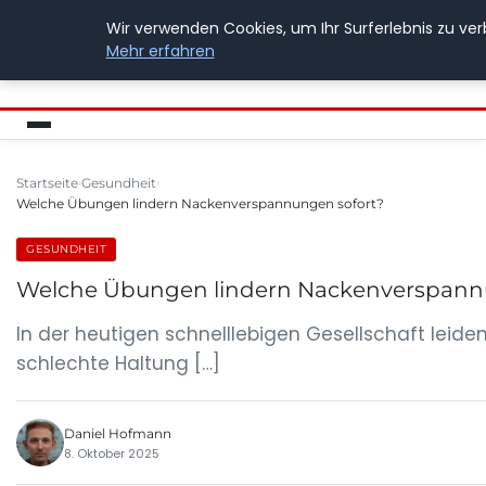
Wir verwenden Cookies, um Ihr Surferlebnis zu ver
BUSSICHARLY
Mehr erfahren
Startseite
Gesundheit
Welche Übungen lindern Nackenverspannungen sofort?
GESUNDHEIT
Welche Übungen lindern Nackenverspann
In der heutigen schnelllebigen Gesellschaft lei
schlechte Haltung […]
Daniel Hofmann
8. Oktober 2025