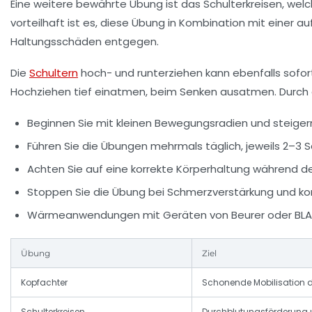
Eine weitere bewährte Übung ist das
Schulterkreisen
, wel
vorteilhaft ist es, diese Übung in Kombination mit einer 
Haltungsschäden entgegen.
Die
Schultern
hoch- und runterziehen
kann ebenfalls sofor
Hochziehen tief einatmen, beim Senken ausatmen. Durch
Beginnen Sie mit kleinen Bewegungsradien und steigern
Führen Sie die Übungen mehrmals täglich, jeweils 2–3 
Achten Sie auf eine korrekte Körperhaltung während d
Stoppen Sie die Übung bei Schmerzverstärkung und kons
Wärmeanwendungen mit Geräten von Beurer oder BLACK
Übung
Ziel
Kopfachter
Schonende Mobilisation 
Schulterkreisen
Durchblutungsförderung 