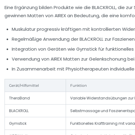
Eine Ergänzung bilden Produkte wie die
BLACKROLL
, die zu
gewinnen Matten von
AIREX
an Bedeutung, die eine komfor
Muskulatur progressiv kräftigen mit kontrollierten Wid
Regelmäßige Anwendung der BLACKROLL zur Faszienen
Integration von Geräten wie Gymstick für funktionelles 
Verwendung von AIREX Matten zur Gelenkschonung be
In Zusammenarbeit mit Physiotherapeuten individuelle 
Gerät/Hilfsmittel
Funktion
TheraBand
Variable Widerstandsübungen zur 
BLACKROLL
Selbstmassage und Faszienents
Gymstick
Funktionelles Krafttraining mit var