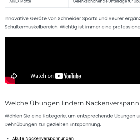
AIREX Matte
Gelenkschonende Unterlage für Ü
Innovative Geräte von
Schneider Sports
und
Beurer
ergänz
Schultermuskelbereich. Wichtig ist immer eine professione
Welche Übungen lindern Nackenverspann
Wählen Sie eine Kategorie, um entsprechende Übungen und
Dehnübungen zur gezielten Entspannung.
Akute Nackenverspannungen