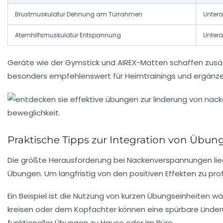
Brustmuskulatur Dehnung am Türrahmen
Unter
Atemhilfsmuskulatur Entspannung
Unter
Geräte wie der
Gymstick
und
AIREX
-Matten schaffen zusätz
besonders empfehlenswert für Heimtrainings und ergän
Praktische Tipps zur Integration von Üb
Die größte Herausforderung bei Nackenverspannungen liegt
Übungen. Um langfristig von den positiven Effekten zu profi
Ein Beispiel ist die Nutzung von kurzen Übungseinheiten 
kreisen oder dem Kopfachter können eine spürbare Linde
funktioneller Übungen zu Hause oder im Büro.