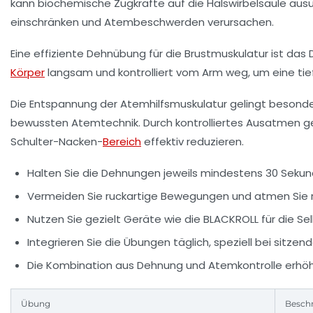
kann biochemische Zugkräfte auf die Halswirbelsäule au
einschränken und Atembeschwerden verursachen.
Eine effiziente Dehnübung für die Brustmuskulatur ist 
Körper
langsam und kontrolliert vom Arm weg, um eine t
Die
Entspannung der Atemhilfsmuskulatur
gelingt besonde
bewussten Atemtechnik. Durch kontrolliertes Ausatmen g
Schulter-Nacken-
Bereich
effektiv reduzieren.
Halten Sie die Dehnungen jeweils mindestens 30 Sekund
Vermeiden Sie ruckartige Bewegungen und atmen Sie r
Nutzen Sie gezielt Geräte wie die BLACKROLL für die S
Integrieren Sie die Übungen täglich, speziell bei sitzend
Die Kombination aus Dehnung und Atemkontrolle erhöh
Übung
Besch