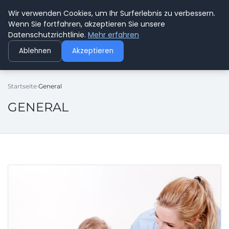
Wir verwenden Cookies, um Ihr Surferlebnis zu verbessern.
BUSSICHARLY
Wenn Sie fortfahren, akzeptieren Sie unsere
Datenschutzrichtlinie.
Mehr erfahren
Ablehnen
Akzeptieren
Startseite
General
GENERAL