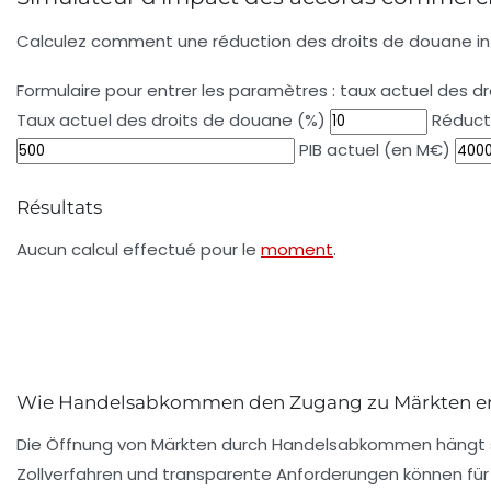
Calculez comment une réduction des droits de douane inf
Formulaire pour entrer les paramètres : taux actuel des d
Taux actuel des droits de douane (%)
Réduct
PIB actuel (en M€)
Résultats
Aucun calcul effectué pour le
moment
.
Wie Handelsabkommen den Zugang zu Märkten er
Die Öffnung von Märkten durch Handelsabkommen hängt st
Zollverfahren und transparente Anforderungen können für 