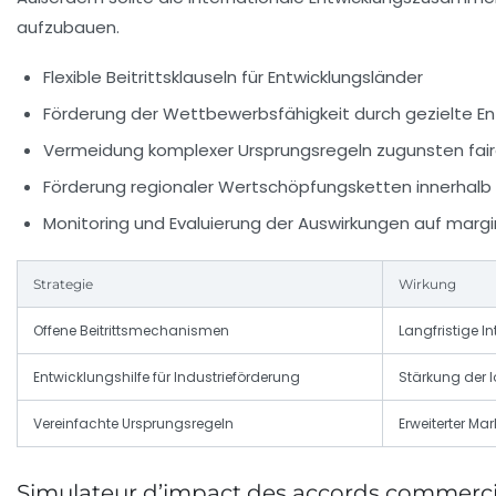
aufzubauen.
Flexible Beitrittsklauseln für Entwicklungsländer
Förderung der Wettbewerbsfähigkeit durch gezielte Ent
Vermeidung komplexer Ursprungsregeln zugunsten fair
Förderung regionaler Wertschöpfungsketten innerhalb 
Monitoring und Evaluierung der Auswirkungen auf margi
Strategie
Wirkung
Offene Beitrittsmechanismen
Langfristige I
Entwicklungshilfe für Industrieförderung
Stärkung der l
Vereinfachte Ursprungsregeln
Erweiterter Ma
Simulateur d’impact des accords commerc