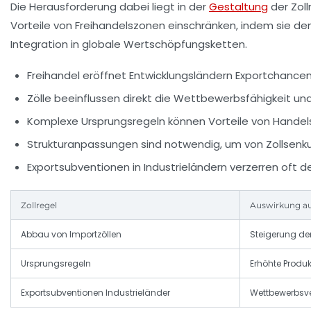
Die Herausforderung dabei liegt in der
Gestaltung
der Zol
Vorteile von Freihandelszonen einschränken, indem sie den
Integration in globale Wertschöpfungsketten.
Freihandel eröffnet Entwicklungsländern Exportchance
Zölle beeinflussen direkt die Wettbewerbsfähigkeit un
Komplexe Ursprungsregeln können Vorteile von Han
Strukturanpassungen sind notwendig, um von Zollsenku
Exportsubventionen in Industrieländern verzerren oft 
Zollregel
Auswirkung au
Abbau von Importzöllen
Steigerung de
Ursprungsregeln
Erhöhte Produk
Exportsubventionen Industrieländer
Wettbewerbsve