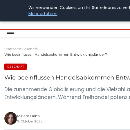
Wir verwenden Cookies, um Ihr Surferlebnis zu ver
BUSSICHARLY
Mehr erfahren
Startseite
Geschäft
Wie beeinflussen Handelsabkommen Entwicklungsländer?
GESCHÄFT
Wie beeinflussen Handelsabkommen Entw
Die zunehmende Globalisierung und die Vielzahl
Entwicklungsländern. Während Freihandel potenzi
Miriam Hahn
9. Oktober 2025