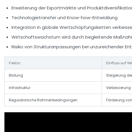
Erweiterung der Exportmärkte und Produktdiversifikatio
Technologietransfer und Know-how-Entwicklung
Integration in globale Wertschöpfungsketten verbesse
Wirtschaftswachstum wird durch begleitende Maßnah
Risiko von Strukturanpassungen bei unzureichender Ent
Faktor
Einfluss auf W
Bildung
Steigerung der
Infrastruktur
Verbesserung 
Regulatorische Rahmenbedingungen
Förderung von 