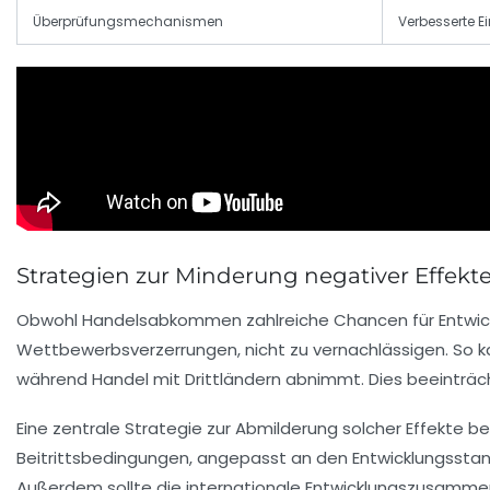
Überprüfungsmechanismen
Verbesserte E
Strategien zur Minderung negativer Effe
Obwohl Handelsabkommen zahlreiche Chancen für Entwickl
Wettbewerbsverzerrungen, nicht zu vernachlässigen. So 
während Handel mit Drittländern abnimmt. Dies beeinträch
Eine zentrale Strategie zur Abmilderung solcher Effekte b
Beitrittsbedingungen, angepasst an den Entwicklungsstand,
Außerdem sollte die internationale Entwicklungszusammen