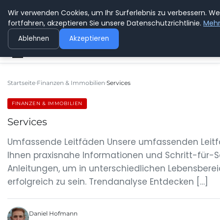
Wir verwenden Cookies, um Ihr Surferlebnis zu verbessern. We
BUSSICHARLY
fortfahren, akzeptieren Sie unsere Datenschutzrichtlinie.
Mehr
Ablehnen
Akzeptieren
Startseite
Finanzen & Immobilien
Services
FINANZEN & IMMOBILIEN
Services
Umfassende Leitfäden Unsere umfassenden Leitf
Ihnen praxisnahe Informationen und Schritt-für-S
Anleitungen, um in unterschiedlichen Lebensbere
erfolgreich zu sein. Trendanalyse Entdecken […]
Daniel Hofmann