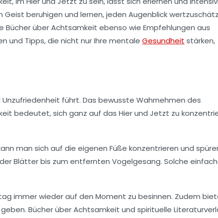
t, im Hier und Jetzt zu sein, lässt sich erlernen und intensiv
Geist beruhigen und lernen, jeden Augenblick wertzuschät
de Bücher über Achtsamkeit ebenso wie Empfehlungen aus
n und Tipps, die nicht nur Ihre mentale
Gesundheit
stärken,
nd Unzufriedenheit führt. Das bewusste Wahrnehmen des
eit bedeutet, sich ganz auf das Hier und Jetzt zu konzentrie
kann man sich auf die eigenen Füße konzentrieren und spüren
er Blätter bis zum entfernten Vogelgesang. Solche einfac
Alltag immer wieder auf den Moment zu besinnen. Zudem bie
geben. Bücher über Achtsamkeit und spirituelle Literaturver