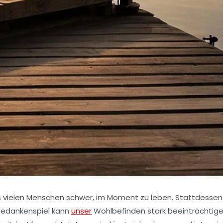
t es vielen Menschen schwer, im Moment zu leben. Stattdessen
 Gedankenspiel kann
unser
Wohlbefinden stark beeinträchtige