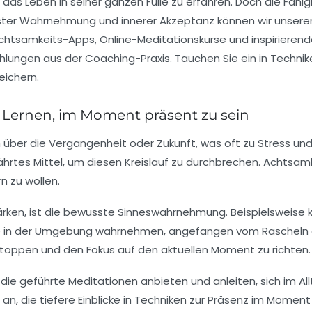
as Leben in seiner ganzen Fülle zu erfahren. Doch die Fähigkei
ter Wahrnehmung und innerer Akzeptanz können wir unseren 
htsamkeits-Apps, Online-Meditationskurse und inspirieren
lungen aus der Coaching-Praxis. Tauchen Sie ein in Technike
eichern.
 Lernen, im Moment präsent zu sein
 über die Vergangenheit oder Zukunft, was oft zu Stress u
ährtes Mittel, um diesen Kreislauf zu durchbrechen. Achtsamk
 zu wollen.
ärken, ist die bewusste Sinneswahrnehmung. Beispielsweise 
e in der Umgebung wahrnehmen, angefangen vom Rascheln d
toppen und den Fokus auf den aktuellen Moment zu richten.
ie geführte Meditationen anbieten und anleiten, sich im 
n, die tiefere Einblicke in Techniken zur Präsenz im Moment 