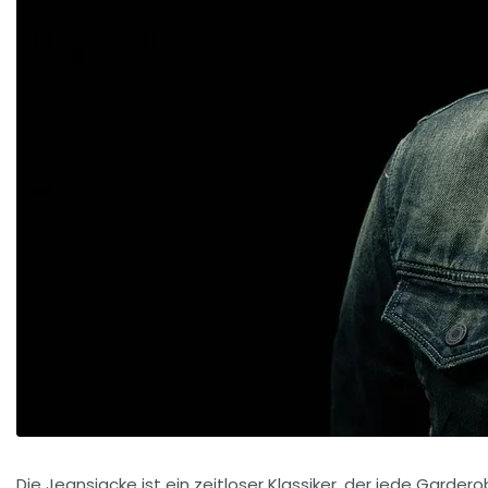
Die Jeansjacke ist ein zeitloser Klassiker, der jede Gar