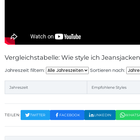
Vergleichstabelle: Wie style ich Jeansjacke
Jahreszeit filtern:
Sortieren nach:
Jahreszeit
Empfohlene Styles
TEILEN:
TWITTER
FACEBOOK
LINKEDIN
WHATS