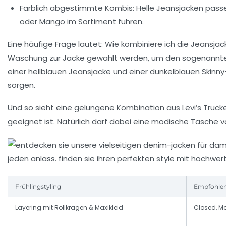
Farblich abgestimmte Kombis:
Helle Jeansjacken passe
oder Mango im Sortiment führen.
Eine häufige Frage lautet: Wie kombiniere ich die Jeansjack
Waschung zur Jacke gewählt werden, um den sogenannten 
einer hellblauen Jeansjacke und einer dunkelblauen Skin
sorgen.
Und so sieht eine gelungene Kombination aus Levi’s Trucke
geeignet ist. Natürlich darf dabei eine modische Tasche v
Frühlingstyling
Empfohle
Layering mit Rollkragen & Maxikleid
Closed, M