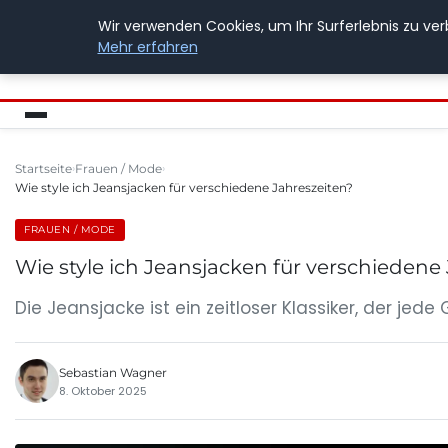
Wir verwenden Cookies, um Ihr Surferlebnis zu ver
BUSSICHARLY
Mehr erfahren
Startseite
Frauen / Mode
Wie style ich Jeansjacken für verschiedene Jahreszeiten?
FRAUEN / MODE
Wie style ich Jeansjacken für verschiedene
Die Jeansjacke ist ein zeitloser Klassiker, der j
Sebastian Wagner
8. Oktober 2025