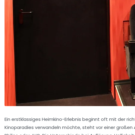
Ein erstklassiges Heimkino-Erlebnis beginnt oft mit der ric
Kinoparadies verwandeln möchte, steht vor einer großen A