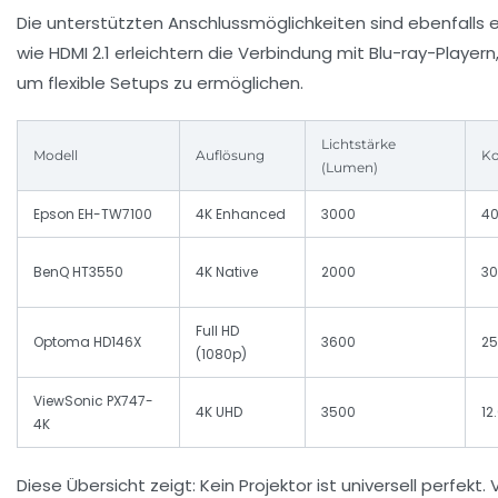
Die unterstützten Anschlussmöglichkeiten sind ebenfalls 
wie HDMI 2.1 erleichtern die Verbindung mit Blu-ray-Playe
um flexible Setups zu ermöglichen.
Lichtstärke
Modell
Auflösung
Ko
(Lumen)
Epson EH-TW7100
4K Enhanced
3000
40
BenQ HT3550
4K Native
2000
30
Full HD
Optoma HD146X
3600
25
(1080p)
ViewSonic PX747-
4K UHD
3500
12
4K
Diese Übersicht zeigt: Kein Projektor ist universell per